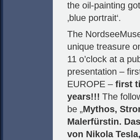
the oil-painting go
‚blue portrait‘.
The NordseeMuseu
unique treasure o
11 o’clock at a pu
presentation – firs
EUROPE –
first 
years!!!
The follow
be „
Mythos, Stro
Malerfürstin. Das
von Nikola Tesla