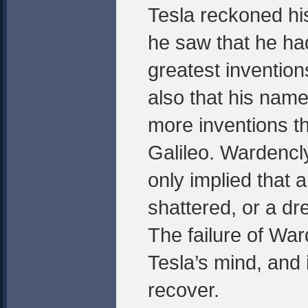
Tesla reckoned hi
he saw that he ha
greatest inventions
also that his nam
more inventions t
Galileo. Wardencl
only implied that 
shattered, or a dr
The failure of War
Tesla’s mind, and 
recover.