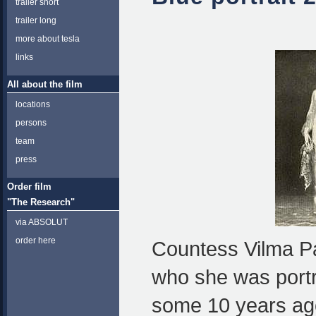
trailer short
trailer long
more about tesla
links
All about the film
locations
persons
team
press
Order film
"The Research"
via ABSOLUT
order here
Countess Vilma 
who she was portr
some 10 years ag