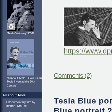
"Tesla-Visionary" DVD
https://www.dpm
Comments (2)
“All About Tesla – How Nikola
Tesla Invented the 20th
Century”
All about Tesla
Tesla Blue port
a documentary film by
Michael Krause
Blue portrait 