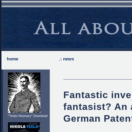
home
.: news
Fantastic inve
fantasist? An 
German Patent
"Tesla-Visionary" Download