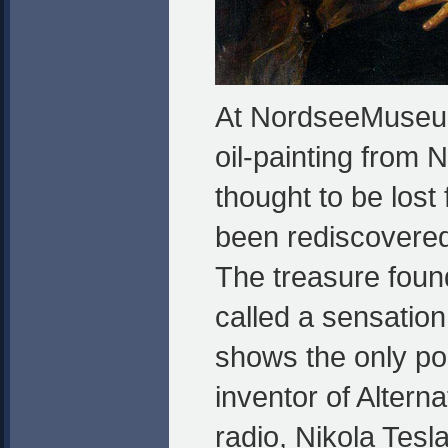
At NordseeMuseu
oil-painting from 
thought to be lost
been rediscovered
The treasure foun
called a sensation
shows the only por
inventor of Altern
radio, Nikola Tesl