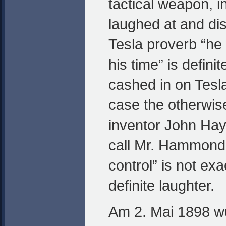
tactical weapon, 
laughed at and di
Tesla proverb “he
his time” is defini
cashed in on Tesla’
case the otherwis
inventor John Ha
call Mr. Hammond “
control” is not exa
definite laughter.
Am 2. Mai 1898 wu